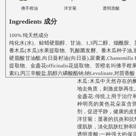
佛手柑油
洋甘菊
透明质酸
Ingredients 成分
100% 纯天然成分
纯化水(水)、鲸蜡硬脂醇、甘油、1,3丙二醇、烟酰胺、
番木瓜(木瓜)水果提取物、乳酸菌发酵、番木瓜种子油,透
硬脂酸甘油酯,向日葵籽油(向日葵),尿囊素,Chamomilla Re
提取物、金盏花officinalis花提取物、苦橙名叫佛手柑
素E),丙三辛酸盐,肌醇六磷酸酯钠,钠Levulinate,对茴
木瓜:木瓜中天然存在的
地去角质，刺激皮肤再生
金盏花:传统上用于治疗
种明亮的黄色花朵富含
剂，促进平静，健康的皮
洋甘菊：显著的抗炎和抗
缓肌肤，淡化肌肤红肿和
透明质酸:一种强大的保