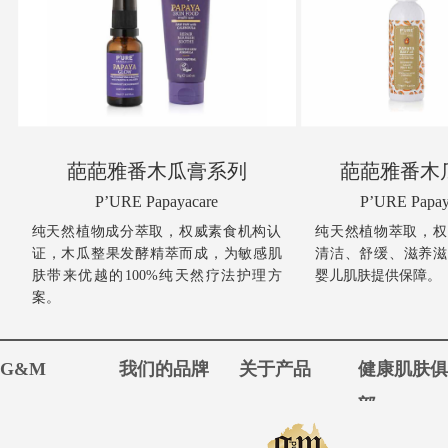
葩葩雅番木瓜膏系列
葩葩雅番木
P’URE Papayacare
P’URE Papay
纯天然植物成分萃取，权威素食机构认
纯天然植物萃取，权
证，木瓜整果发酵精萃而成，为敏感肌
清洁、舒缓、滋养滋
肤带来优越的100%纯天然疗法护理方
婴儿肌肤提供保障。
案。
G&M
我们的品牌
关于产品
健康肌肤
部