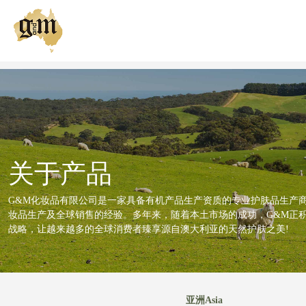
我们的品牌
关于产品
我们的肌肤策略
关于产品
健康肌肤俱乐部
G&M化妆品有限公司是一家具备有机产品生产资质的专业护肤品生产商
全球购买
妆品生产及全球销售的经验。多年来，随着本土市场的成功，G&M正
战略，让越来越多的全球消费者臻享源自澳大利亚的天然护肤之美!
亚洲Asia