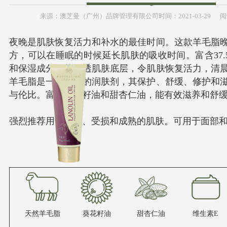
来源：
澳芝曼（广州）品牌管理有限公司
时间：
2021-
03-29
阅
夜晚是肌肤恢复活力和补水的最佳时间。这款羊毛脂
方，可以在睡眠的时候延长肌肤的吸收时间。富含37.
和保湿成分，能深透肌肤底层，令肌肤恢复活力，清
羊毛脂是一种天然的润肤剂，其保护、舒缓、修护和
与伦比。富含葵花籽油和甜杏仁油，能有效滋养和舒
强烈推荐用于干燥、受损和成熟的肌肤。可用于面部
澳芝曼金装绵羊脂滋润维E晚霜
澳芝曼金装绵羊脂滋润维E晚霜
天然羊毛脂
葵花籽油
甜杏仁油
维生素E