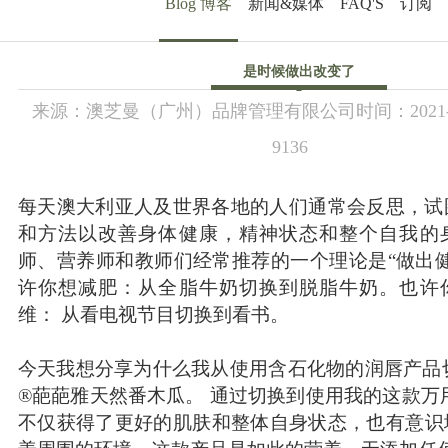
Blog 博客
新闻&媒体
FAQ'S
订阅
是时候做出改变了
来源：
澳芝曼（广州）品牌管理有限公司
时间：
2021
9136
每天澳大利亚人及世界各地的人们通常会反思，试
和方法以改善身体健康，精神状态和整个自我的
师、营养师和教师们经常推荐的一个理论是“做出
许你想减肥：从全脂牛奶切换到脱脂牛奶。也许
维： 从看电视节目切换到看书。
今天我想分享为什么我从使用含石化物的润唇产品切换
®葩葩雅天然番木瓜。 通过切换到使用我的这款万
不仅获得了更好的肌肤和整体自身状态，也有意识