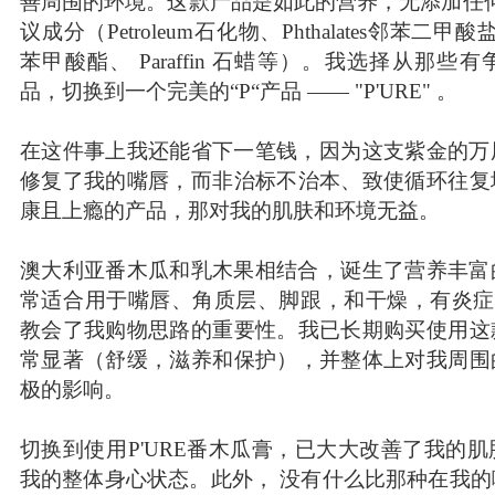
善周围的环境。这款产品是如此的营养，无添加任何
议成分（Petroleum石化物、Phthalates邻苯二甲酸盐
苯甲酸酯、 Paraffin 石蜡等）。我选择从那些有
品，切换到一个完美的“P“产品 —— "P'URE" 。
在这件事上我还能省下一笔钱，因为这支紫金的万
修复了我的嘴唇，而非治标不治本、致使循环往复
康且上瘾的产品，那对我的肌肤和环境无益。
澳大利亚番木瓜和乳木果相结合，诞生了营养丰富
常适合用于嘴唇、角质层、脚跟，和干燥，有炎症的
教会了我购物思路的重要性。我已长期购买使用这
常显著（舒缓，滋养和保护），并整体上对我周围
极的影响。
切换到使用P'URE番木瓜膏，已大大改善了我的
我的整体身心状态。此外， 没有什么比那种在我